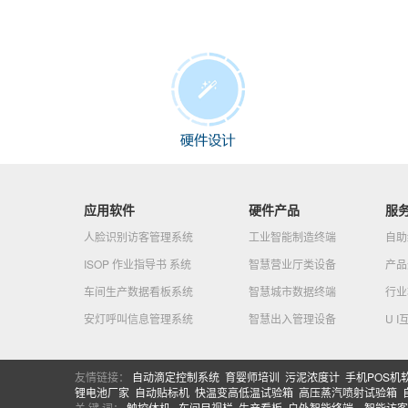
应用软件
硬件产品
服
人脸识别访客管理系统
工业智能制造终端
自助
ISOP 作业指导书 系统
智慧营业厅类设备
产品
车间生产数据看板系统
智慧城市数据终端
行业
安灯呼叫信息管理系统
智慧出入管理设备
U 
友情链接：
自动滴定控制系统
育婴师培训
污泥浓度计
手机POS机
锂电池厂家
自动贴标机
快温变高低温试验箱
高压蒸汽喷射试验箱
关 键 词：
触控体机
车间目视栏
生产看板
户外智能终端
智能访客