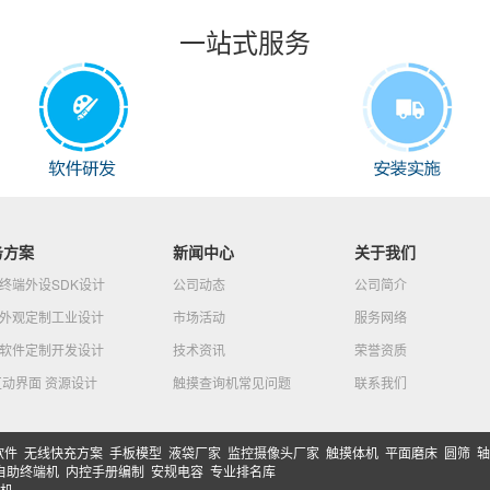
一站式服务
务方案
新闻中心
关于我们
终端外设SDK设计
公司动态
公司简介
外观定制工业设计
市场活动
服务网络
软件定制开发设计
技术资讯
荣誉资质
I互动界面 资源设计
触摸查询机常见问题
联系我们
软件
无线快充方案
手板模型
液袋厂家
监控摄像头厂家
触摸体机
平面磨床
圆筛
轴
自助终端机
内控手册编制
安规电容
专业排名库
机