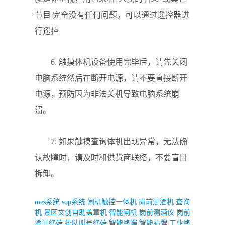
节目 完全没有任何问题。可以通过遥控器进
行遥控
6. 触摸体机设备使用完毕后，请先关闭
电脑系统然后在断开电源，请不要直接断开
电源，预防因为非法关机导致电脑系统崩
溃。
7. 如果触摸查询体机出现异常，无法确
认故障时，请及时和供货商联络，不要盲目
拆卸。
mes系统
sop系统
闸机触控一体机
岗前测酒机
查询
机
景区文创自助盖章机
智能闸机
岗前测酒仪
岗前
酒测终端
排队叫号终端
智能终端
智能站牌
工业终