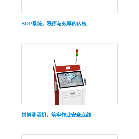
查看详情
SOP系统，秩序与效率的内核
查看详情
岗前测酒机，筑牢作业安全底线