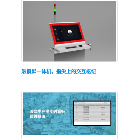
查看详情
触摸屏一体机，指尖上的交互枢纽