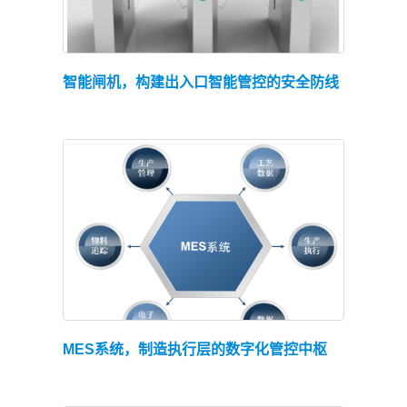
查看详情
智能闸机，构建出入口智能管控的安全防线
查看详情
MES系统，制造执行层的数字化管控中枢