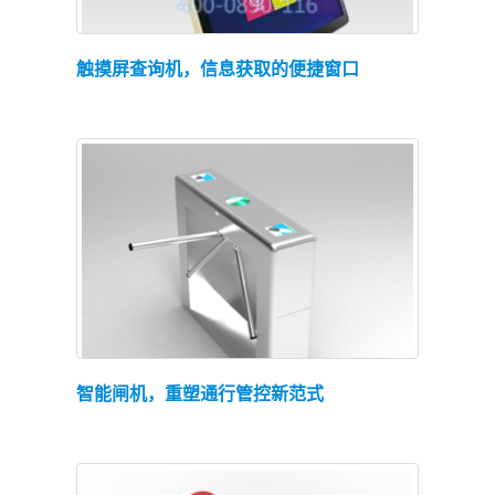
查看详情
触摸屏查询机，信息获取的便捷窗口
查看详情
智能闸机，重塑通行管控新范式